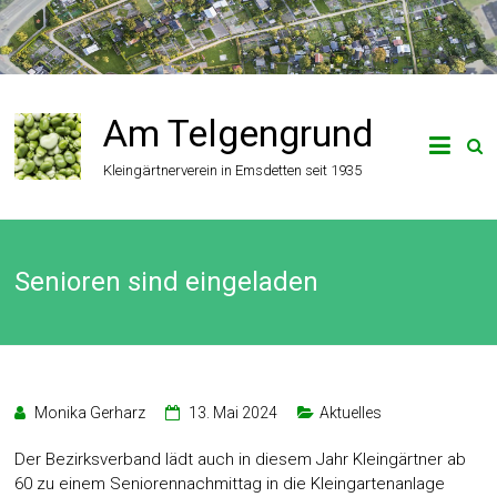
Zum
Inhalt
springen
Am Telgengrund
Kleingärtnerverein in Emsdetten seit 1935
Senioren sind eingeladen
Monika Gerharz
13. Mai 2024
Aktuelles
Der Bezirksverband lädt auch in diesem Jahr Kleingärtner ab
60 zu einem Seniorennachmittag in die Kleingartenanlage