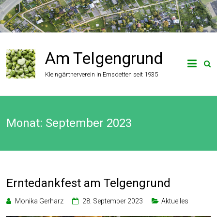
Zum
Inhalt
springen
Am Telgengrund
Kleingärtnerverein in Emsdetten seit 1935
Monat:
September 2023
Erntedankfest am Telgengrund
Monika Gerharz
28. September 2023
Aktuelles