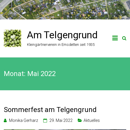
Zum
Inhalt
springen
Am Telgengrund
Kleingärtnerverein in Emsdetten seit 1935
Monat:
Mai 2022
Sommerfest am Telgengrund
Monika Gerharz
29. Mai 2022
Aktuelles