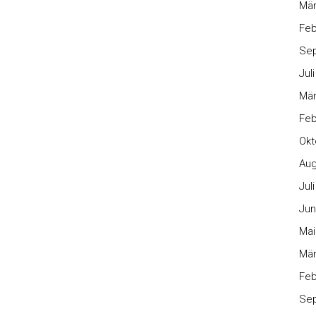
Mär
Feb
Se
Jul
Mär
Feb
Okt
Aug
Jul
Jun
Mai
Mär
Feb
Se