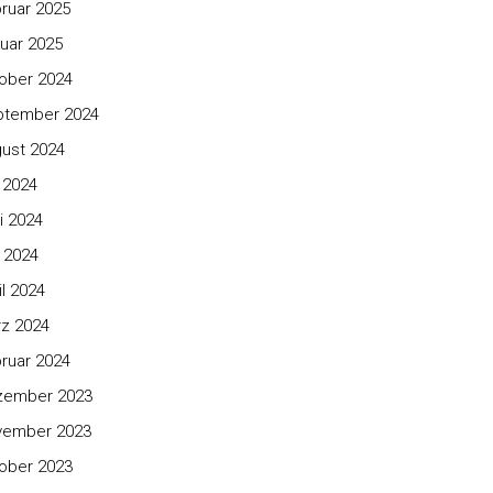
ruar 2025
uar 2025
ober 2024
ptember 2024
ust 2024
i 2024
i 2024
 2024
il 2024
z 2024
ruar 2024
zember 2023
vember 2023
ober 2023