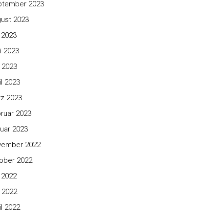
ptember 2023
ust 2023
i 2023
i 2023
 2023
il 2023
z 2023
ruar 2023
uar 2023
vember 2022
ober 2022
i 2022
 2022
il 2022