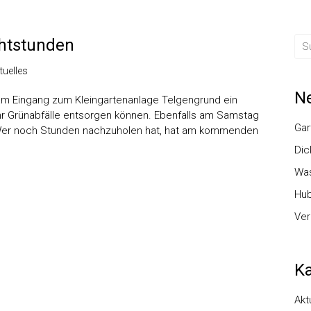
chtstunden
tuelles
Ne
 Eingang zum Kleingartenanlage Telgengrund ein
Uhr Grünabfälle entsorgen können. Ebenfalls am Samstag
Gar
. „Wer noch Stunden nachzuholen hat, hat am kommenden
Dic
Was
Hub
Ver
Ka
Akt