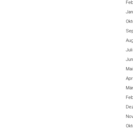
Feb
Jan
Okt
Se
Aug
Jul
Jun
Mai
Apr
Mär
Feb
De
No
Okt