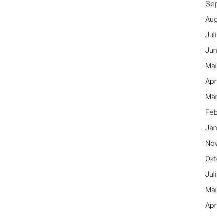
Se
Aug
Jul
Jun
Mai
Apr
Mär
Feb
Jan
No
Okt
Jul
Mai
Apr