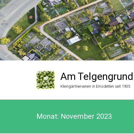
Zum
Inhalt
springen
Am Telgengrund
Kleingärtnerverein in Emsdetten seit 1935
Monat:
November 2023