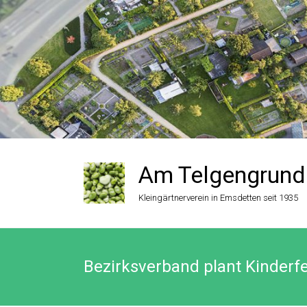
Zum
Inhalt
springen
Am Telgengrund
Kleingärtnerverein in Emsdetten seit 1935
Bezirksverband plant Kinderf