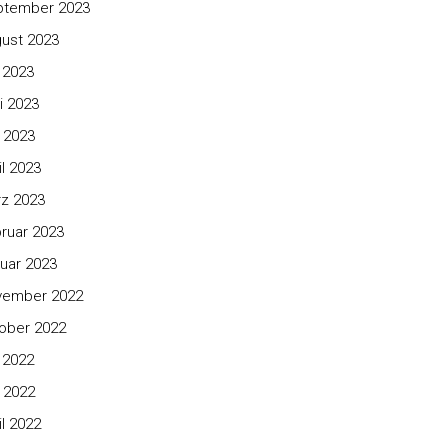
ptember 2023
ust 2023
i 2023
i 2023
 2023
il 2023
z 2023
ruar 2023
uar 2023
vember 2022
ober 2022
i 2022
 2022
il 2022