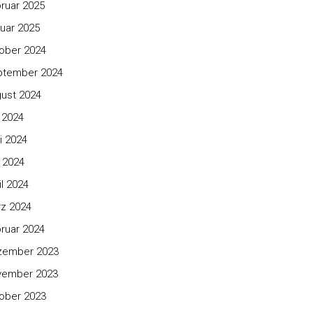
ruar 2025
uar 2025
ober 2024
ptember 2024
ust 2024
i 2024
i 2024
 2024
il 2024
z 2024
ruar 2024
zember 2023
vember 2023
ober 2023