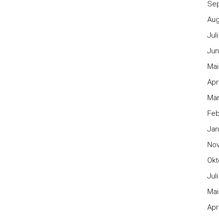
Se
Aug
Jul
Jun
Mai
Apr
Mär
Feb
Jan
No
Okt
Jul
Mai
Apr