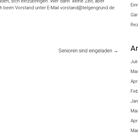
den, sich einzubringen. Wer dann keine Zeit, aber
Ei
h beim Vorstand unter E-Mail
vorstand@telgengrund.de
Gär
Re
Ar
Senioren sind eingeladen
→
Jul
Mai
Apr
Feb
Jan
Mai
Apr
Mär