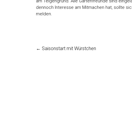
am Telgengrund. Alle Gartenfreunde sind eingela
dennoch Interesse am Mitmachen hat, sollte sic
melden.
←
Saisonstart mit Würstchen