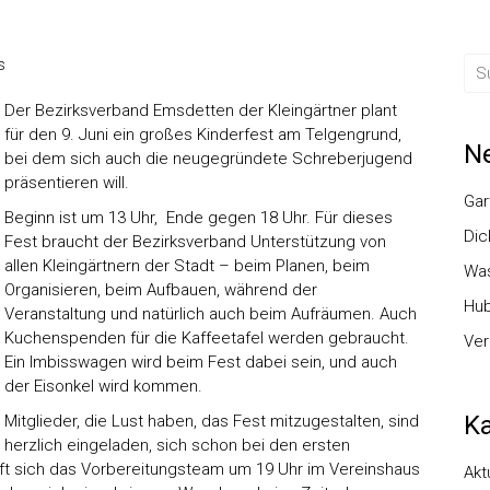
s
Der Bezirksverband Emsdetten der Kleingärtner plant
für den 9. Juni ein großes Kinderfest am Telgengrund,
Ne
bei dem sich auch die neugegründete Schreberjugend
präsentieren will.
Gar
Beginn ist um 13 Uhr, Ende gegen 18 Uhr. Für dieses
Dic
Fest braucht der Bezirksverband Unterstützung von
allen Kleingärtnern der Stadt – beim Planen, beim
Was
Organisieren, beim Aufbauen, während der
Hub
Veranstaltung und natürlich auch beim Aufräumen. Auch
Kuchenspenden für die Kaffeetafel werden gebraucht.
Ver
Ein Imbisswagen wird beim Fest dabei sein, und auch
der Eisonkel wird kommen.
Ka
Mitglieder, die Lust haben, das Fest mitzugestalten, sind
herzlich eingeladen, sich schon bei den ersten
ifft sich das Vorbereitungsteam um 19 Uhr im Vereinshaus
Akt