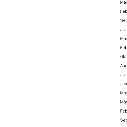
Mär
Feb
Se
Jul
Mär
Feb
Okt
Aug
Jul
Jun
Mai
Mär
Feb
Se