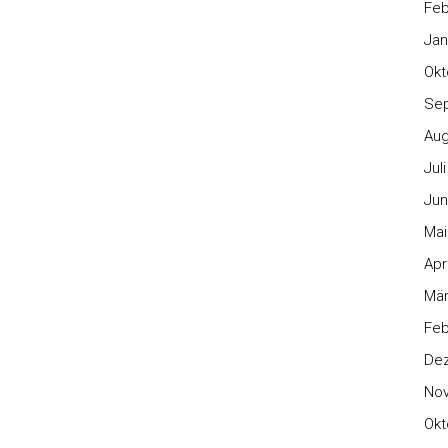
Feb
Jan
Okt
Se
Aug
Jul
Jun
Mai
Apr
Mär
Feb
De
No
Okt