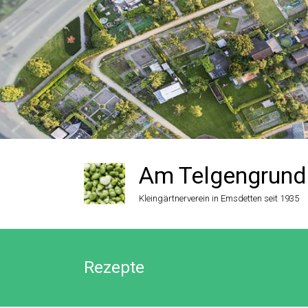
Zum
Inhalt
springen
Am Telgengrund
Kleingärtnerverein in Emsdetten seit 1935
Rezepte