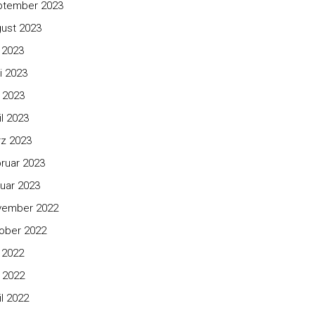
ptember 2023
ust 2023
i 2023
i 2023
 2023
il 2023
z 2023
ruar 2023
uar 2023
vember 2022
ober 2022
i 2022
 2022
il 2022