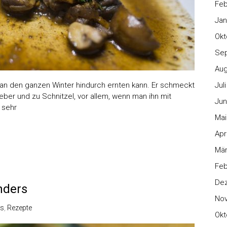
Feb
Jan
Okt
Se
Aug
an den ganzen Winter hindurch ernten kann. Er schmeckt
Jul
eber und zu Schnitzel, vor allem, wenn man ihn mit
Jun
 sehr
Mai
Apr
Mär
Feb
De
nders
No
es
,
Rezepte
Okt