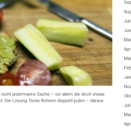
Se
Aug
Jul
Jun
Mai
Apr
Mär
Feb
Jan
No
t nicht jedermanns Sache – vor allem die doch etwas
Okt
ühl. Die Lösung: Dicke Bohnen doppelt pulen – daraus
Jul
Mai
Apr