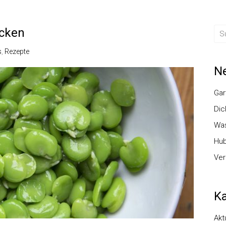
cken
s
,
Rezepte
Ne
Gar
Dic
Was
Hub
Ver
Ka
Akt