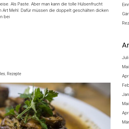
eise. Als Paste. Aber man kann die tolle Hülsenfrucht
Ei
n Art Mehl. Dafür müssen die doppelt geschälten dicken
Gär
n bei
Re
Ar
Jul
Mai
les
,
Rezepte
Apr
Feb
Jan
Mai
Apr
Mär