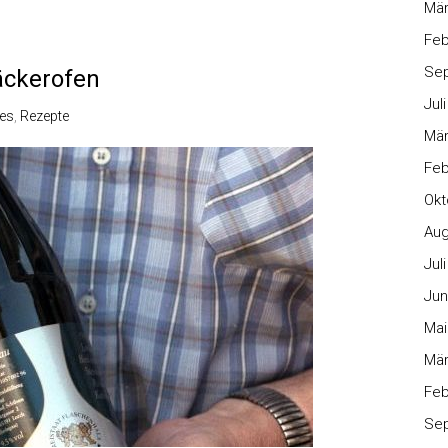
Mär
Feb
Se
äckerofen
Jul
les
,
Rezepte
Mär
Feb
Okt
Aug
Jul
Jun
Mai
Mär
Feb
Se