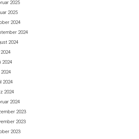
ruar 2025
uar 2025
ober 2024
ptember 2024
ust 2024
i 2024
i 2024
 2024
il 2024
z 2024
ruar 2024
zember 2023
vember 2023
ober 2023