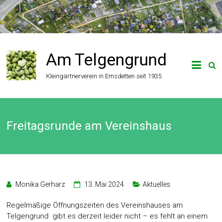
Zum
Inhalt
springen
Am Telgengrund
Kleingärtnerverein in Emsdetten seit 1935
Freitagsrunde am Vereinshaus
Monika Gerharz
13. Mai 2024
Aktuelles
Regelmäßige Öffnungszeiten des Vereinshauses am
Telgengrund gibt es derzeit leider nicht – es fehlt an einem