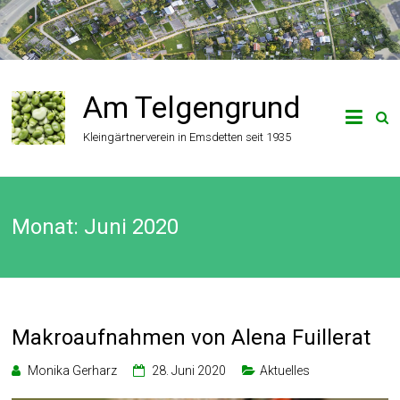
Zum
Inhalt
springen
Am Telgengrund
Kleingärtnerverein in Emsdetten seit 1935
Monat:
Juni 2020
Makroaufnahmen von Alena Fuillerat
Monika Gerharz
28. Juni 2020
Aktuelles