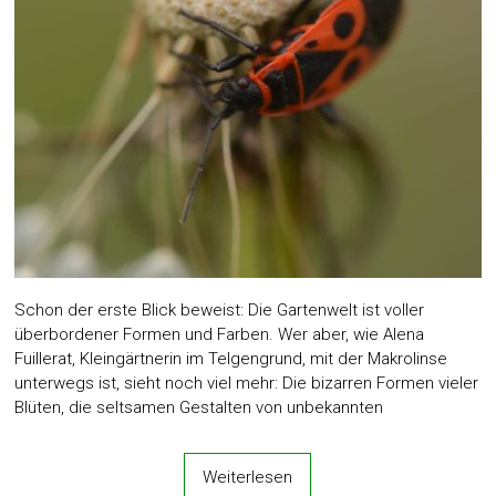
Schon der erste Blick beweist: Die Gartenwelt ist voller
überbordener Formen und Farben. Wer aber, wie Alena
Fuillerat, Kleingärtnerin im Telgengrund, mit der Makrolinse
unterwegs ist, sieht noch viel mehr: Die bizarren Formen vieler
Blüten, die seltsamen Gestalten von unbekannten
Weiterlesen