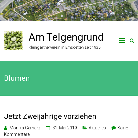
Zum
Inhalt
springen
Am Telgengrund
Kleingärtnerverein in Emsdetten seit 1935
Blumen
Jetzt Zweijährige vorziehen
Monika Gerharz
31. Mai 2019
Aktuelles
Keine
Kommentare