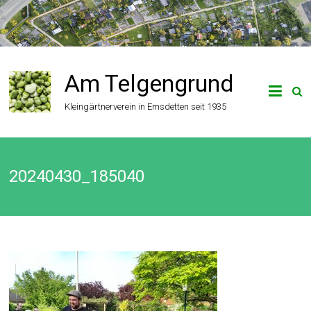
Zum
Inhalt
springen
Am Telgengrund
Kleingärtnerverein in Emsdetten seit 1935
20240430_185040