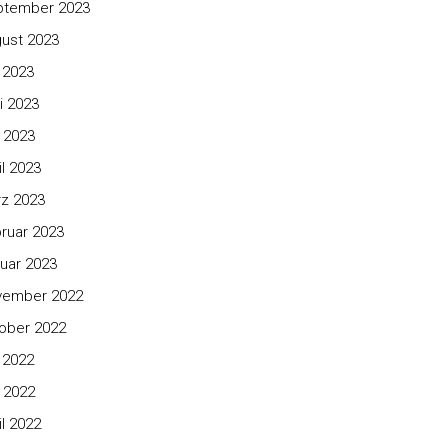
ptember 2023
ust 2023
i 2023
i 2023
 2023
il 2023
z 2023
ruar 2023
uar 2023
vember 2022
ober 2022
i 2022
 2022
il 2022