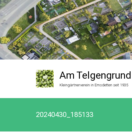
Zum
Inhalt
springen
Am Telgengrund
Kleingärtnerverein in Emsdetten seit 1935
20240430_185133