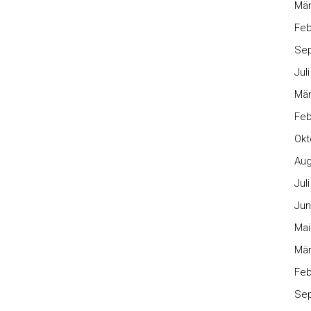
Mär
Feb
Se
Jul
Mär
Feb
Okt
Aug
Jul
Jun
Mai
Mär
Feb
Se