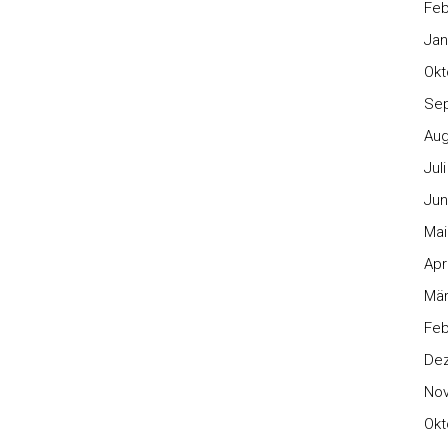
Feb
Jan
Okt
Se
Aug
Jul
Jun
Mai
Apr
Mär
Feb
De
No
Okt