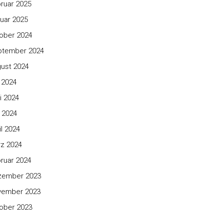
ruar 2025
uar 2025
ober 2024
ptember 2024
ust 2024
i 2024
i 2024
 2024
il 2024
z 2024
ruar 2024
zember 2023
vember 2023
ober 2023