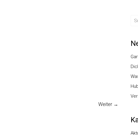
Ne
Gar
Dic
Was
Hub
Ver
Weiter →
Ka
Akt