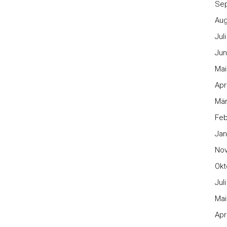
Se
Aug
Jul
Jun
Mai
Apr
Mär
Feb
Jan
No
Okt
Jul
Mai
Apr