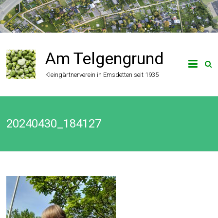
Zum
Inhalt
springen
Am Telgengrund
Kleingärtnerverein in Emsdetten seit 1935
20240430_184127