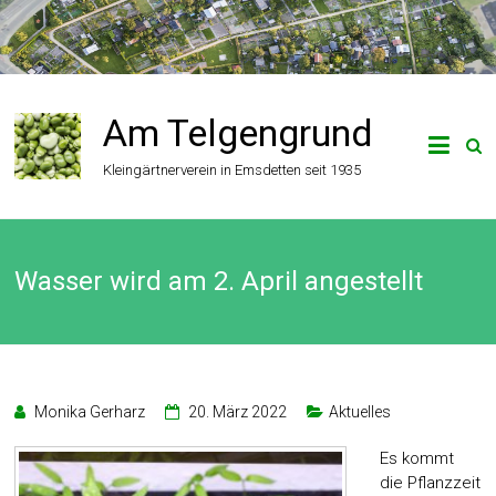
Zum
Inhalt
springen
Am Telgengrund
Kleingärtnerverein in Emsdetten seit 1935
Wasser wird am 2. April angestellt
Monika Gerharz
20. März 2022
Aktuelles
Es kommt
die Pflanzzeit