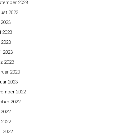
ptember 2023
ust 2023
i 2023
i 2023
 2023
il 2023
z 2023
ruar 2023
uar 2023
vember 2022
ober 2022
i 2022
 2022
il 2022