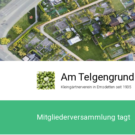
Zum
Inhalt
springen
Am Telgengrund
Kleingärtnerverein in Emsdetten seit 1935
Mitgliederversammlung tagt