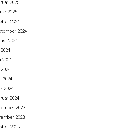
ruar 2025
uar 2025
ober 2024
ptember 2024
ust 2024
i 2024
i 2024
 2024
il 2024
z 2024
ruar 2024
zember 2023
vember 2023
ober 2023