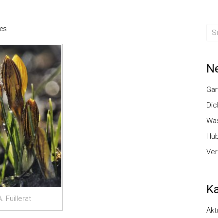
les
Ne
Gar
Dic
Was
Hub
Ver
Ka
A. Fuillerat
Akt