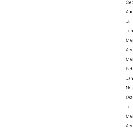
Se
Aug
Jul
Jun
Mai
Apr
Mär
Feb
Jan
No
Okt
Jul
Mai
Apr