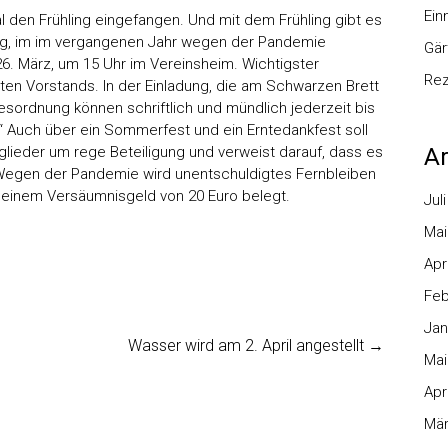
Ei
al den Frühling eingefangen. Und mit dem Frühling gibt es
ng, im im vergangenen Jahr wegen der Pandemie
Gär
26. März, um 15 Uhr im Vereinsheim. Wichtigster
Re
en Vorstands. In der Einladung, die am Schwarzen Brett
esordnung können schriftlich und mündlich jederzeit bis
 Auch über ein Sommerfest und ein Erntedankfest soll
Ar
glieder um rege Beteiligung und verweist darauf, dass es
Wegen der Pandemie wird unentschuldigtes Fernbleiben
 einem Versäumnisgeld von 20 Euro belegt.
Jul
Mai
Apr
Feb
Jan
Wasser wird am 2. April angestellt
→
Mai
Apr
Mär