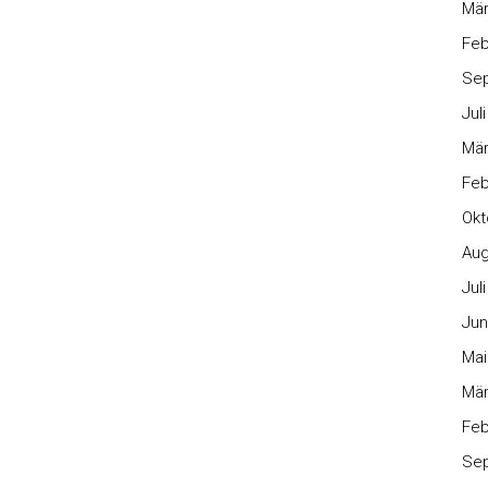
Mär
Feb
Se
Jul
Mär
Feb
Okt
Aug
Jul
Jun
Mai
Mär
Feb
Se