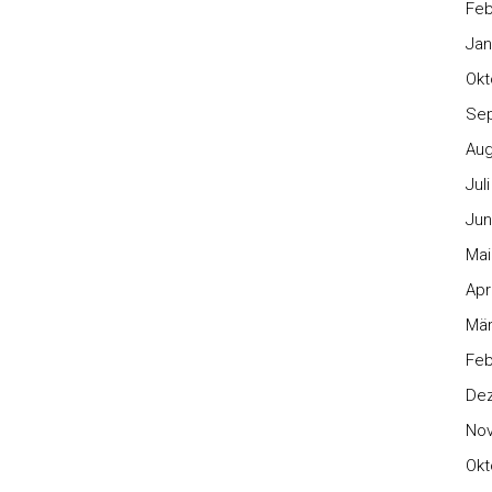
Feb
Jan
Okt
Se
Aug
Jul
Jun
Mai
Apr
Mär
Feb
De
No
Okt