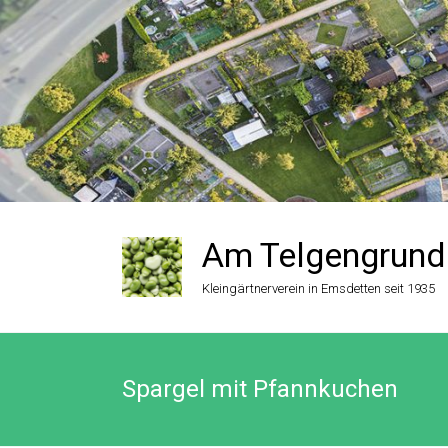
Zum
Inhalt
springen
Am Telgengrund
Kleingärtnerverein in Emsdetten seit 1935
Spargel mit Pfannkuchen