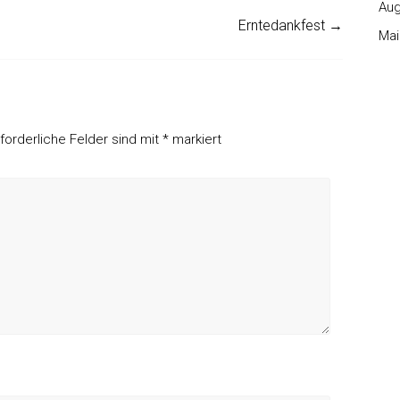
Aug
Erntedankfest
→
Mai
rforderliche Felder sind mit
*
markiert