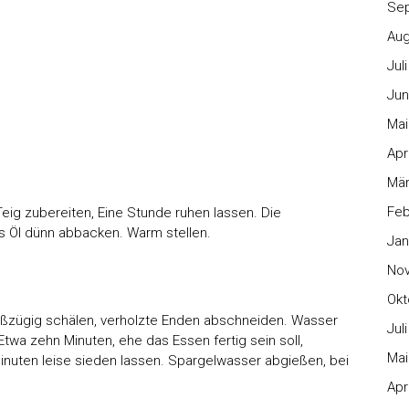
Se
Aug
Jul
Jun
Mai
Apr
Mär
Feb
Teig zubereiten, Eine Stunde ruhen lassen. Die
s Öl dünn abbacken. Warm stellen.
Jan
No
Okt
oßzügig schälen, verholzte Enden abschneiden. Wasser
Jul
wa zehn Minuten, ehe das Essen fertig sein soll,
Mai
nuten leise sieden lassen. Spargelwasser abgießen, bei
Apr