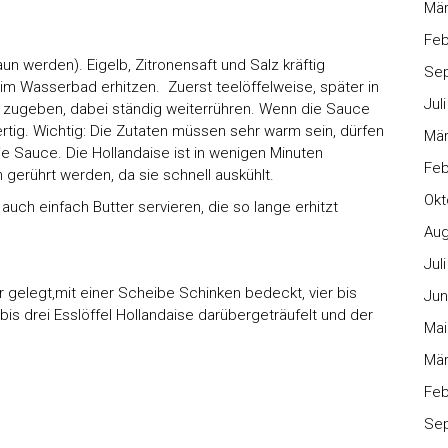
Mär
Feb
un werden). Eigelb, Zitronensaft und Salz kräftig
Se
im Wasserbad erhitzen. Zuerst teelöffelweise, später in
Jul
 zugeben, dabei ständig weiterrühren. Wenn die Sauce
ertig. Wichtig: Die Zutaten müssen sehr warm sein, dürfen
Mär
die Sauce. Die Hollandaise ist in wenigen Minuten
Feb
en gerührt werden, da sie schnell auskühlt.
Okt
uch einfach Butter servieren, die so lange erhitzt
Aug
Jul
 gelegt,mit einer Scheibe Schinken bedeckt, vier bis
Jun
is drei Esslöffel Hollandaise darübergeträufelt und der
Mai
Mär
Feb
Se