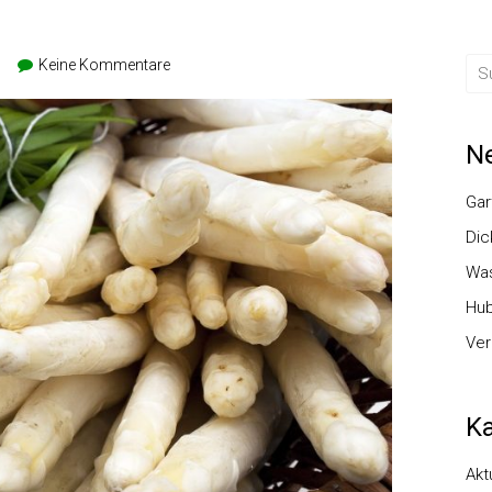
Keine Kommentare
Ne
Gar
Dic
Was
Hub
Ver
Ka
Akt