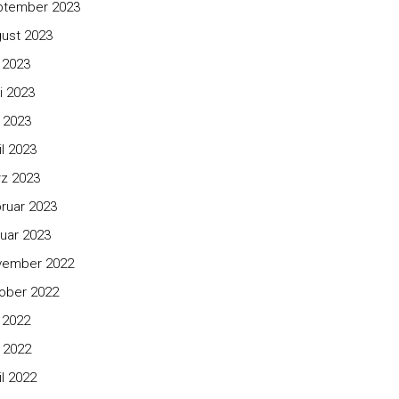
ptember 2023
ust 2023
i 2023
i 2023
 2023
il 2023
z 2023
ruar 2023
uar 2023
vember 2022
ober 2022
i 2022
 2022
il 2022