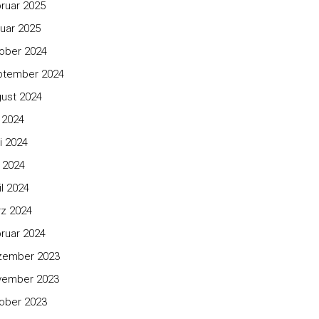
ruar 2025
uar 2025
ober 2024
ptember 2024
ust 2024
i 2024
i 2024
 2024
il 2024
z 2024
ruar 2024
zember 2023
vember 2023
ober 2023