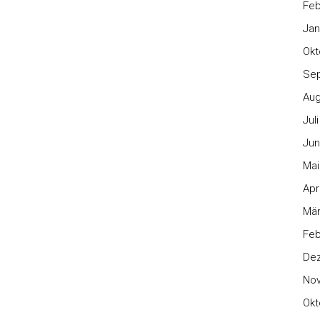
Feb
Jan
Okt
Se
Aug
Jul
Jun
Mai
Apr
Mär
Feb
De
No
Okt