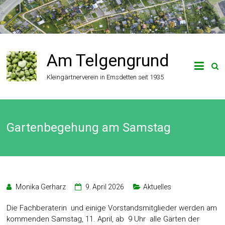
Zum
Inhalt
springen
Am Telgengrund
Kleingärtnerverein in Emsdetten seit 1935
Gartenbegehung am Samstag
Monika Gerharz
9. April 2026
Aktuelles
Die Fachberaterin und einige Vorstandsmitglieder werden am
kommenden Samstag, 11. April, ab 9 Uhr alle Gärten der