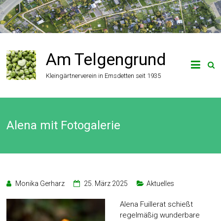
Zum
Inhalt
springen
Am Telgengrund
Kleingärtnerverein in Emsdetten seit 1935
Alena mit Fotogalerie
Monika Gerharz
25. März 2025
Aktuelles
Alena Fuillerat schießt
regelmäßig wunderbare