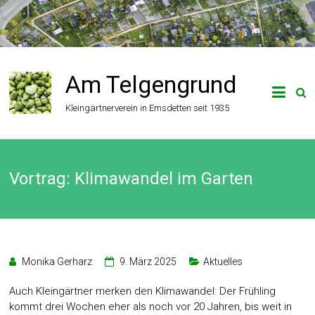
Zum
Inhalt
springen
Am Telgengrund
Kleingärtnerverein in Emsdetten seit 1935
Vortrag: Klimawandel im Garten
Monika Gerharz
9. März 2025
Aktuelles
Auch Kleingärtner merken den Klimawandel: Der Frühling
kommt drei Wochen eher als noch vor 20 Jahren, bis weit in