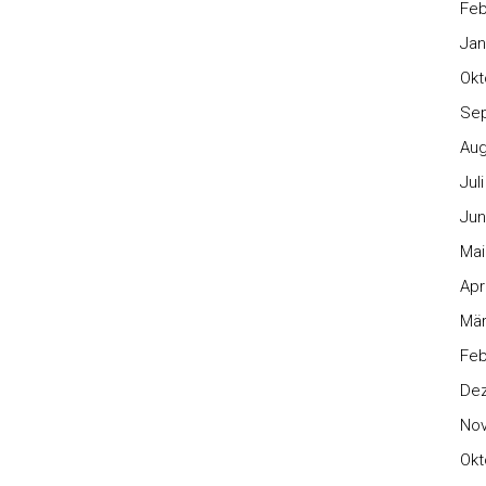
Feb
Jan
Okt
Se
Aug
Jul
Jun
Mai
Apr
Mär
Feb
De
No
Okt