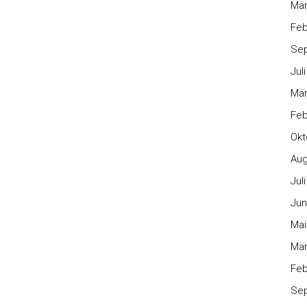
Mär
Feb
Se
Jul
Mär
Feb
Okt
Aug
Jul
Jun
Mai
Mär
Feb
Se