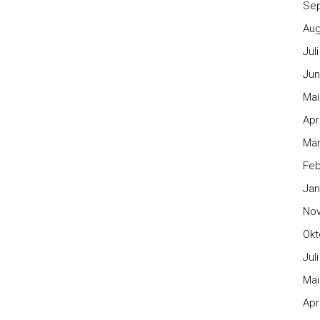
Se
Aug
Jul
Jun
Mai
Apr
Mär
Feb
Jan
No
Okt
Jul
Mai
Apr