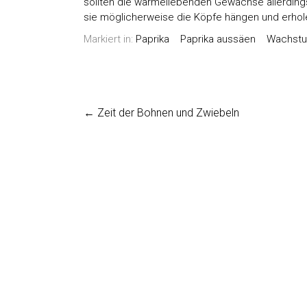
sollten die wärmeliebenden Gewächse allerdings
sie möglicherweise die Köpfe hängen und erhole
Markiert in:
Paprika
Paprika aussäen
Wachst
←
Zeit der Bohnen und Zwiebeln