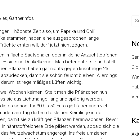
lles
,
Gärtnerinfos
ger – höchste Zeit also, um Paprika und Chili
rika stammen, haben eine ausgesprochen lange
Ne
üchte ernten will, darf jetzt nicht zögern.
en in flache Saatschalen oder in kleine Anzuchttöpfchen
Gar
 – sie sind Dunkelkeimer. Man befeuchtet sie und stellt
Dic
chen Pflanzen haben gar nichts gegen kuschelige 25
k abzudecken, damit sie schön feucht bleiben. Allerdings
Was
darum ist regelmäßiges Lüften wichtig.
Hub
zwei Wochen keimen. Stellt man die Pflänzchen nun
Ver
ass sie aus Lichtmangel lang und spillerig werden.
 es schon für 30 bis 50 Euro gibt (aber auch viel
unden am Tag dürfen die kleinen Keimlinge in der
Ka
en, damit sie zu kräftigen Pflanzen heranwachsen. Bevor
gs in nährstoffreichere Erde pikiert werden, sobald sich die
d das Wurzelwachstum angeregt. Ins freie umziehen
Akt