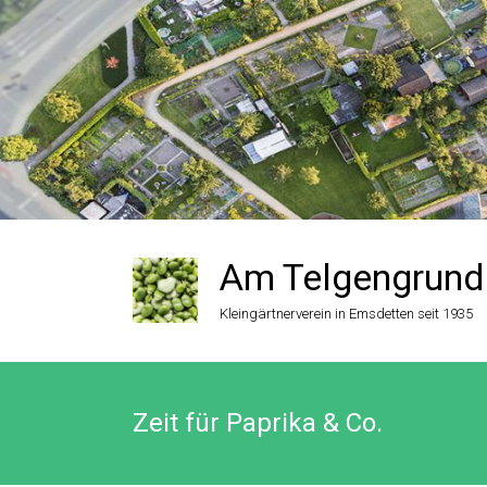
Zum
Inhalt
springen
Am Telgengrund
Kleingärtnerverein in Emsdetten seit 1935
Zeit für Paprika & Co.