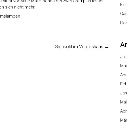
 nicht vor Mitte Mai – schon bei zwei Grad plus lassen
Ei
n sich nicht mehr.
Gär
umslampen
Re
Ar
Grünkohl im Vereinshaus
→
Jul
Mai
Apr
Feb
Jan
Mai
Apr
Mär