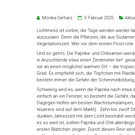
Monika Gerharz
3. Februar 2025
Aktue
Lichtmess ist vorbei, die Tage werden wieder län
auszusäen. Denn die Pflanzen, die aus Südame
Vegetationszeit. Wer vor dem ersten Frost rote Fr
Und so geht’s: Die Paprika- und Chilisamen werd
in Anzuchterde etwa einen Zentimeter tief gesät
sie an einen möglichst warmen Ort – die tropis
Grad. Es empfiehlt sich, die Töpfchen mit Plasti
besteht immer die Gefahr der Schimmelbildung, 
Schwierig wird es, wenn die Paprika nach etwa 
einfach an ein Fenster, so besteht die Gefahr, d
Dagegen helfen am besten Wachstumslampen, die
teuerere sind auf dem Markt). Zehn bis zwölf St
dunklen Jahreszeit mit dem Licht bestrahlt werd
es so weit ist, sollten Paprika und Chili allerdin
ersten Blättchen zeigen. Durch diesen Reiz wir