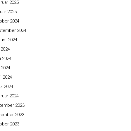
ruar 2025
uar 2025
ober 2024
ptember 2024
ust 2024
i 2024
i 2024
 2024
il 2024
z 2024
ruar 2024
zember 2023
vember 2023
ober 2023