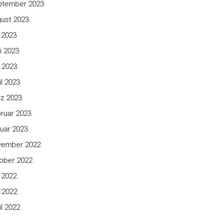
ptember 2023
ust 2023
i 2023
i 2023
 2023
il 2023
z 2023
ruar 2023
uar 2023
vember 2022
ober 2022
i 2022
 2022
il 2022