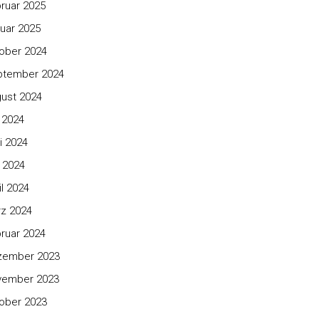
ruar 2025
uar 2025
ober 2024
ptember 2024
ust 2024
i 2024
i 2024
 2024
il 2024
z 2024
ruar 2024
zember 2023
vember 2023
ober 2023