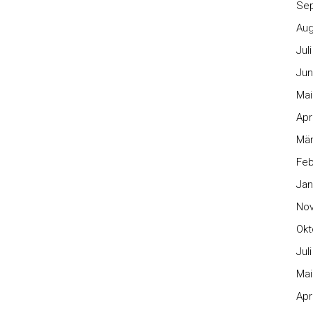
Se
Aug
Jul
Jun
Mai
Apr
Mär
Feb
Jan
No
Okt
Jul
Mai
Apr