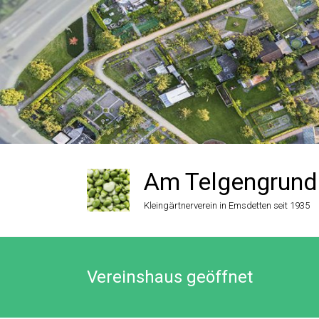
Zum
Inhalt
springen
Am Telgengrund
Kleingärtnerverein in Emsdetten seit 1935
Vereinshaus geöffnet