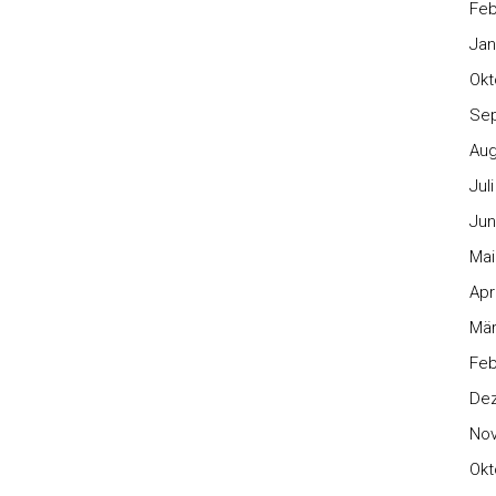
Feb
Jan
Okt
Se
Aug
Jul
Jun
Mai
Apr
Mär
Feb
De
No
Okt