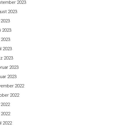
ptember 2023
ust 2023
i 2023
i 2023
 2023
il 2023
z 2023
ruar 2023
uar 2023
vember 2022
ober 2022
i 2022
 2022
il 2022