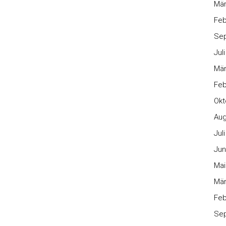
Mär
Feb
Se
Jul
Mär
Feb
Okt
Aug
Jul
Jun
Mai
Mär
Feb
Se