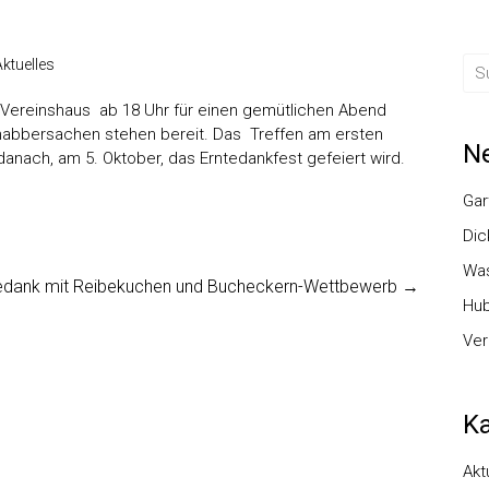
Aktuelles
Vereinshaus ab 18 Uhr für einen gemütlichen Abend
 Knabbersachen stehen bereit. Das Treffen am ersten
Ne
danach, am 5. Oktober, das Erntedankfest gefeiert wird.
Gar
Dic
Was
edank mit Reibekuchen und Bucheckern-Wettbewerb
→
Hub
Ver
Ka
Akt