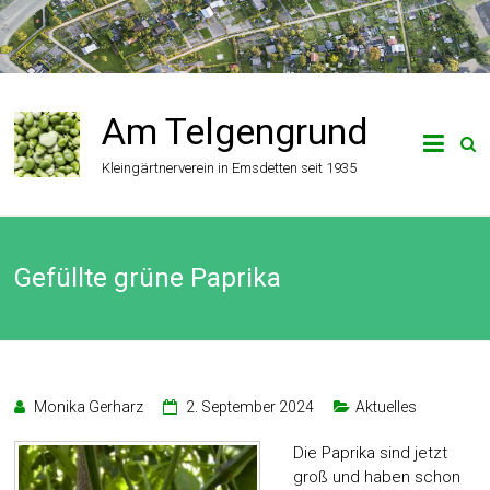
Zum
Inhalt
springen
Am Telgengrund
Kleingärtnerverein in Emsdetten seit 1935
Gefüllte grüne Paprika
Monika Gerharz
2. September 2024
Aktuelles
Die Paprika sind jetzt
groß und haben schon