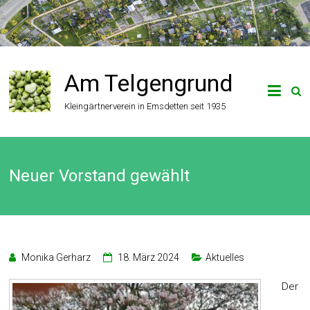
Zum
Inhalt
springen
Am Telgengrund
Kleingärtnerverein in Emsdetten seit 1935
Neuer Vorstand gewählt
Monika Gerharz
18. März 2024
Aktuelles
Der