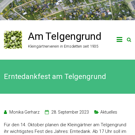
Zum
Inhalt
springen
Am Telgengrund
Kleingärtnerverein in Emsdetten seit 1935
Erntedankfest am Telgengrund
Monika Gerharz
28. September 2023
Aktuelles
Für den 14. Oktober planen die Kleingärtner am Telgengrund
ihr wichtigstes Fest des Jahres: Erntedank. Ab 17 Uhr soll im