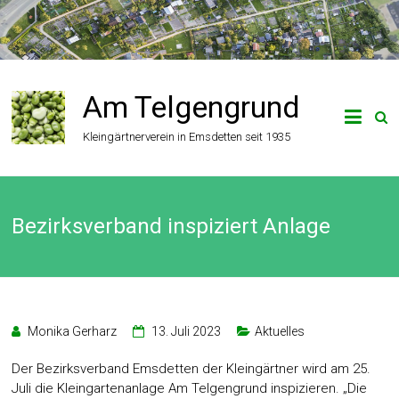
Zum
Inhalt
springen
Am Telgengrund
Kleingärtnerverein in Emsdetten seit 1935
Bezirksverband inspiziert Anlage
Monika Gerharz
13. Juli 2023
Aktuelles
Der Bezirksverband Emsdetten der Kleingärtner wird am 25.
Juli die Kleingartenanlage Am Telgengrund inspizieren. „Die