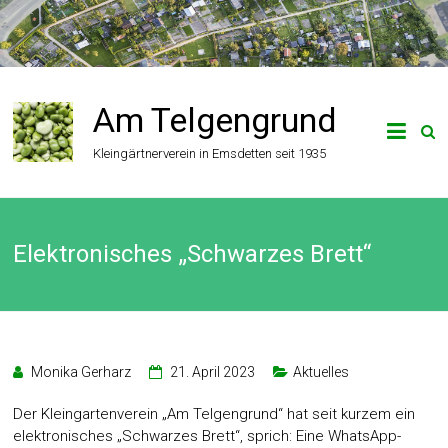
Zum
Inhalt
springen
Am Telgengrund
Kleingärtnerverein in Emsdetten seit 1935
Elektronisches „Schwarzes Brett“
Monika Gerharz
21. April 2023
Aktuelles
Der Kleingartenverein „Am Telgengrund“ hat seit kurzem ein
elektronisches „Schwarzes Brett“, sprich: Eine WhatsApp-