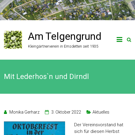
Zum
Inhalt
springen
Am Telgengrund
Kleingärtnerverein in Emsdetten seit 1935
Mit Lederhos`n und Dirndl
Monika Gerharz
3. Oktober 2022
Aktuelles
Der Vereinsvorstand hat
sich für diesen Herbst