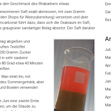
ngs den Geschmack des Rhabarbers etwas.
Ei
 gewonnenen Saft exakt abmessen, mit zwei Gramm
Gär
in den Shops für Weinzubereitung) versetzen und über
Re
carbonat führt dazu, dass sich die Oxalsäure im Saft,
ls graugrüner sandartiger Belag absetzt. Der Saft darüber
Ar
elag abgießen und
uften Teelöffel
Jul
s 250 Gramm Zucker
Mai
t in sehr saubere
i 80 Grad etwa 40 Minuten
Apr
riften.
Feb
Man trinkt ihn, mit
Jan
hendes Sommergetränk, aber
s und Bowlen verwendet
Mai
Apr
e Juni eine zweite Ernte
Mär
ten, um die Staude zu