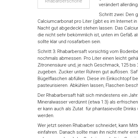
Rhabarberschorle
verändert allerdi
Schritt zwei: Den
Calciumcarbonat pro Liter (gibt es im Internet 
Nacht gut abgedeckt stehen lassen. Das Calcium
die nicht sehr bekömmlich ist, unten im Gefäß a
sollte klar und rosafarben sein.
Schritt 3: Rhabarbersaft vorsichtig vom Bodenb
nochmals abmessen. Pro Liter einen leicht gehä
Zitronensäure und, je nach Geschmack, 125 bi
zugeben. Zucker unter Rühren gut auflösen. Saf
Bügelflaschen abfüllen. Diese im Einkochtopf be
pasteurisieren. Abkühlen lassen, Flaschen besch
Der Rhabarbersaft hält sich mindestens ein Jahr. 
Mineralwasser verdünnt (etwa 1:3) als erfrisc
er kann auch als Zutat für phantasievolle Drink
werden.
Wer jetzt seinen Rhabarber schneidet, kann Mitt
einfahren. Danach sollte man ihn nicht mehr ern