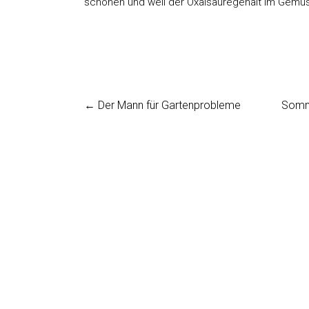
schonen und weil der Oxalsäuregehalt im Gemüse
←
Der Mann für Gartenprobleme
Somm