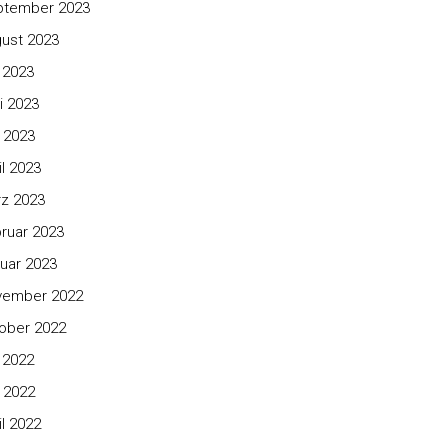
ptember 2023
ust 2023
i 2023
i 2023
 2023
il 2023
z 2023
ruar 2023
uar 2023
vember 2022
ober 2022
i 2022
 2022
il 2022