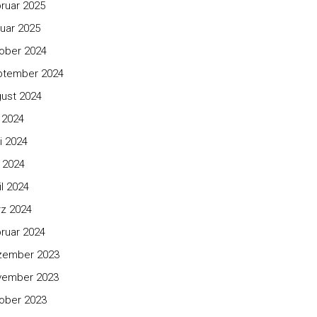
ruar 2025
uar 2025
ober 2024
ptember 2024
ust 2024
i 2024
i 2024
 2024
il 2024
z 2024
ruar 2024
zember 2023
vember 2023
ober 2023