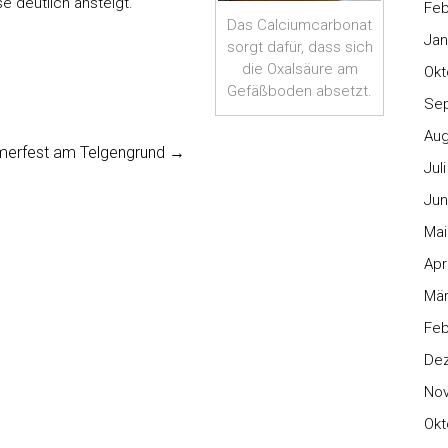
 deutlich ansteigt.
Feb
Das Calciumcarbonat
Jan
sorgt dafür, dass sich
die Oxalsäure am
Okt
Gefäßboden absetzt.
Se
Aug
erfest am Telgengrund
→
Jul
Jun
Mai
Apr
Mär
Feb
De
No
Okt