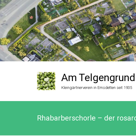
Zum
Inhalt
springen
Am Telgengrund
Kleingärtnerverein in Emsdetten seit 1935
Rhabarberschorle – der rosa