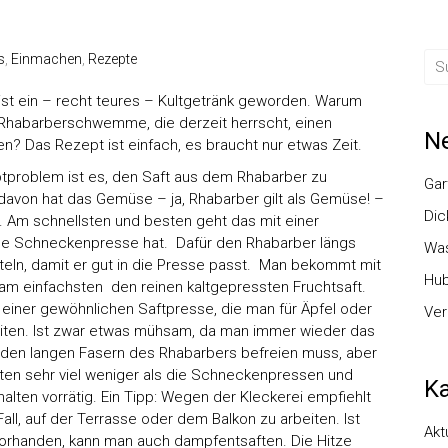
s
,
Einmachen
,
Rezepte
ist ein – recht teures – Kultgetränk geworden. Warum
r Rhabarberschwemme, die derzeit herrscht, einen
Ne
en? Das Rezept ist einfach, es braucht nur etwas Zeit.
ptproblem ist es, den Saft aus dem Rhabarber zu
Gar
von hat das Gemüse – ja, Rhabarber gilt als Gemüse! –
Dic
 Am schnellsten und besten geht das mit einer
ine Schneckenpresse hat. Dafür den Rhabarber längs
Was
rteln, damit er gut in die Presse passt. Man bekommt mit
Hub
am einfachsten den reinen kaltgepressten Fruchtsaft.
einer gewöhnlichen Saftpresse, die man für Äpfel oder
Ver
eiten. Ist zwar etwas mühsam, da man immer wieder das
 den langen Fasern des Rhabarbers befreien muss, aber
ten sehr viel weniger als die Schneckenpressen und
Ka
halten vorrätig. Ein Tipp: Wegen der Kleckerei empfiehlt
all, auf der Terrasse oder dem Balkon zu arbeiten. Ist
Akt
vorhanden, kann man auch dampfentsaften. Die Hitze