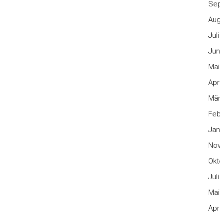
Se
Aug
Jul
Jun
Mai
Apr
Mär
Feb
Jan
No
Okt
Jul
Mai
Apr