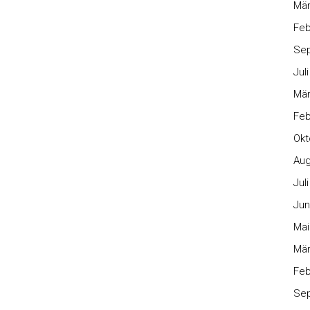
Mär
Feb
Se
Jul
Mär
Feb
Okt
Aug
Jul
Jun
Mai
Mär
Feb
Se