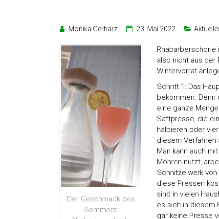
Monika Gerharz
23. Mai 2022
Aktuelle
Rhabarberschorle 
also nicht aus de
Wintervorrat anleg
Schritt 1: Das Hau
bekommen. Denn da
eine ganze Menge.
Saftpresse, die e
halbieren oder vie
diesem Verfahren 
Man kann auch mit 
Möhren nutzt, arb
Schnitzelwerk von
diese Pressen kos
sind in vielen Haus
Der Geschmack des
es sich in diesem F
Sommers:
gar keine Presse 