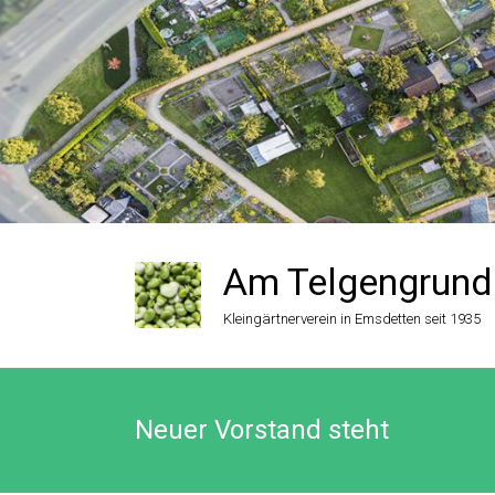
Zum
Inhalt
springen
Am Telgengrund
Kleingärtnerverein in Emsdetten seit 1935
Neuer Vorstand steht