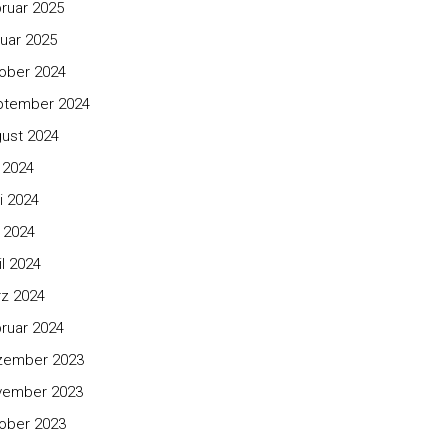
ruar 2025
uar 2025
ober 2024
ptember 2024
ust 2024
i 2024
i 2024
 2024
il 2024
z 2024
ruar 2024
zember 2023
vember 2023
ober 2023