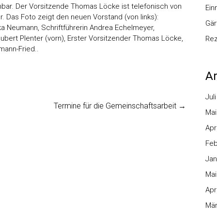
hbar. Der Vorsitzende Thomas Löcke ist telefonisch von
Ei
r. Das Foto zeigt den neuen Vorstand (von links):
Gär
ka Neumann, Schriftführerin Andrea Echelmeyer,
 Hubert Plenter (vorn), Erster Vorsitzender Thomas Löcke,
Re
mann-Fried..
Ar
Jul
Termine für die Gemeinschaftsarbeit
→
Mai
Apr
Feb
Jan
Mai
Apr
Mär