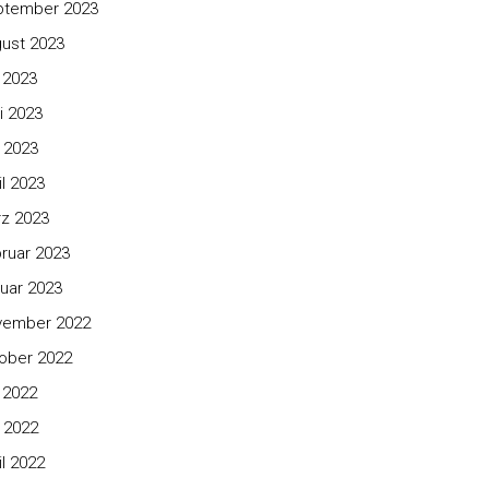
ptember 2023
ust 2023
i 2023
i 2023
 2023
il 2023
z 2023
ruar 2023
uar 2023
vember 2022
ober 2022
i 2022
 2022
il 2022