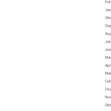
Feb
Jan
Okt
Se
Aug
Jul
Jun
Mai
Apr
Mär
Feb
De
No
Okt