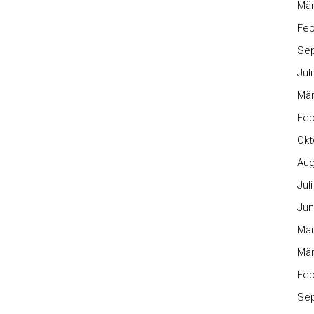
Mär
Feb
Se
Jul
Mär
Feb
Okt
Aug
Jul
Jun
Mai
Mär
Feb
Se