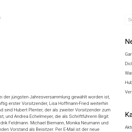
s
Ne
Gar
Dic
Was
Hub
Ver
ei der jüngsten Jahresversammlung gewählt worden ist,
ftig erster Vorsitzender, Lisa Hoffmann-Fried weiterhin
d sind Hubert Plenter, der als zweiter Vorsitzender zum
Ka
, und Andrea Echelmeyer, die als Schriftführerin Birgit
endrik Feldmann. Michael Biemann, Monika Neumann und
Akt
en Vorstand als Beisitzer. Per E-Mail ist der neue