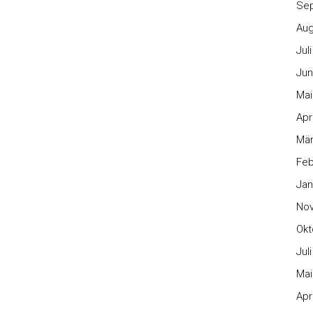
Se
Aug
Jul
Jun
Mai
Apr
Mär
Feb
Jan
No
Okt
Jul
Mai
Apr