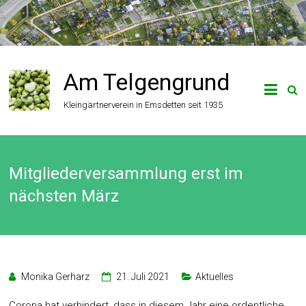
Zum
Inhalt
springen
Am Telgengrund
Kleingärtnerverein in Emsdetten seit 1935
Mitgliederversammlung erst im
nächsten März
Monika Gerharz
21. Juli 2021
Aktuelles
Corona hat verhindert, dass in diesem Jahr eine ordentliche