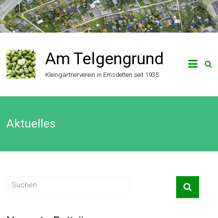
Zum
Inhalt
springen
Am Telgengrund
Kleingärtnerverein in Emsdetten seit 1935
Aktuelles