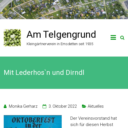
Zum
Inhalt
springen
Am Telgengrund
Kleingärtnerverein in Emsdetten seit 1935
Mit Lederhos`n und Dirndl
Monika Gerharz
3. Oktober 2022
Aktuelles
Der Vereinsvorstand hat
sich für diesen Herbst