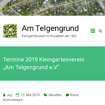
Zum
Inhalt
springen
Am Telgengrund
Kleingärtnerverein in Emsdetten seit 1935
Termine 2019 Kleingartenverein
„Am Telgengrund e.V“
wg
12. Mai 2019
Aktuelles
Keine
Kommentare